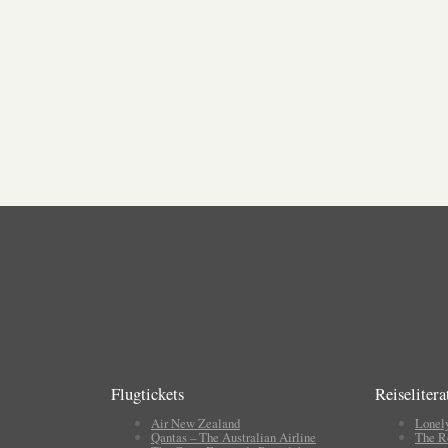
Flugtickets
Reiselitera
Air New Zealand
Lonel
Qantas – The Australian Airline
The R