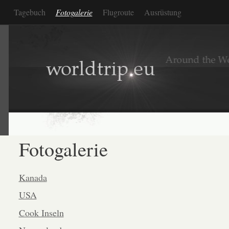
Tagebuch
Fotogalerie
Flugroute
Ausrüstung
Fotogalerie
Kanada
USA
Cook Inseln