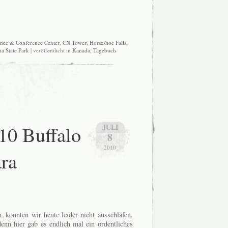
ence & Conference Center
,
CN Tower
,
Horseshoe Falls
,
ia State Park
| veröffentlicht in
Kanada
,
Tagebuch
.10 Buffalo
JULI
8
2010
ra
 konnten wir heute leider nicht ausschlafen.
enn hier gab es endlich mal ein ordentliches