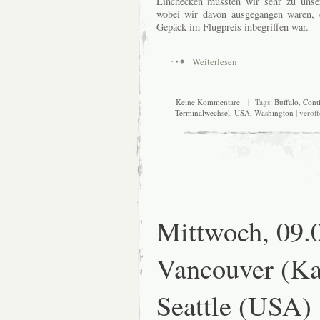
Einchecken mussten wir sehr zu unse
wobei wir davon ausgegangen waren, 
Gepäck im Flugpreis inbegriffen war.
Weiterlesen
Keine Kommentare
| Tags:
Buffalo
,
Conti
Terminalwechsel
,
USA
,
Washington
| veröff
Mittwoch, 09.
Vancouver (Ka
Seattle (USA)