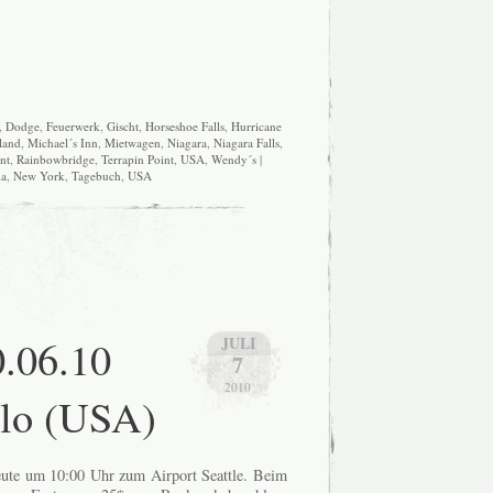
,
Dodge
,
Feuerwerk
,
Gischt
,
Horseshoe Falls
,
Hurricane
land
,
Michael´s Inn
,
Mietwagen
,
Niagara
,
Niagara Falls
,
nt
,
Rainbowbridge
,
Terrapin Point
,
USA
,
Wendy´s
|
a
,
New York
,
Tagebuch
,
USA
0.06.10
JULI
7
2010
alo (USA)
eute um 10:00 Uhr zum Airport Seattle. Beim