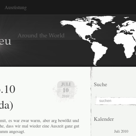
Ausrüstung
6.10
Suche
JULI
10
2010
da)
Kalender
o mit, es war zwar warm, aber arg bewölkt und
he, dass wir mal wieder eine Auszeit ganz gut
Juli 2010
ramm angesagt.