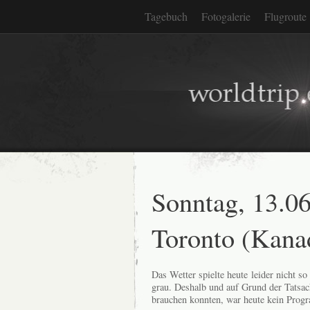
Tagebuch
Fotogalerie
Flugroute
Sonntag, 13.0
Toronto (Kana
Das Wetter spielte heute leider nicht s
grau. Deshalb und auf Grund der Tatsac
brauchen konnten, war heute kein Prog