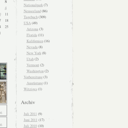
S
Nationalpark
(7)
4
Neuseeland
(86)
0
11
Tagebuch
(309)
7
18
USA
(49)
4
25
Arizona
(3)
1
Florida
(11)
Kalifornien
(16)
Nevada
(8)
New York
(8)
Utah
(2)
Vermont
(2)
Washington
(2)
Vorbereitung
(3)
Ausrüstung
(1)
Witziges
(1)
Archiv
Juli 2011
(9)
Juni 2011
(17)
Juli 2010
(10)