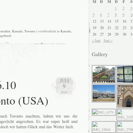
M
D
M
D
F
S
1
2
3
5
6
7
8
9
1
12
13
14
15
16
1
19
20
21
22
23
2
stralien
,
Kanada
,
Toronto
| veröffentlicht in
Kanada
,
26
27
28
29
30
3
agebuch
« Juni
Juni »
Gallery
6.10
JULI
9
2010
onto (USA)
ach Toronto machten, haben wir uns die
ageslicht angesehen. Es war super heiß und
doch wir hatten Glück und das Wetter hielt.