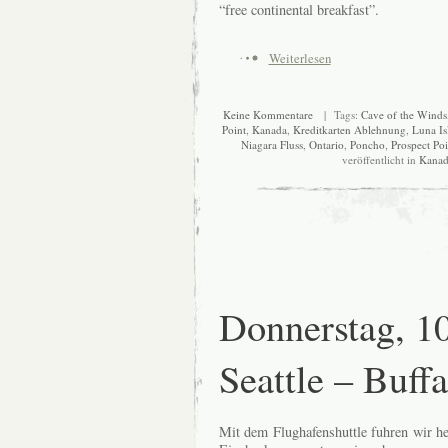
“free continental breakfast”.
Weiterlesen
Keine Kommentare
| Tags:
Cave of the Winds
Point
,
Kanada
,
Kreditkarten Ablehnung
,
Luna Is
Niagara Fluss
,
Ontario
,
Poncho
,
Prospect Poi
veröffentlicht in
Kanad
Donnerstag, 1
Seattle – Buff
Mit dem Flughafenshuttle fuhren wir h