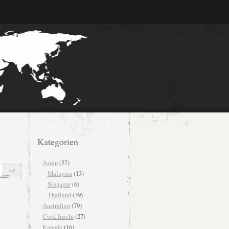
Kategorien
Asien
(57)
Malaysia
(13)
Singapur
(6)
Thailand
(39)
Australien
(79)
Cook Inseln
(27)
Kanada
(16)