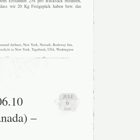
rem Erstaunen 25$ pro Rucksack bezahlen,
dass wir 20 Kg Freigepäck haben bzw. das
nental Airlines
,
New York
,
Newark
,
Rodeway Inn
,
entlicht in
New York
,
Tagebuch
,
USA
,
Washington
06.10
JULI
6
2010
nada) –