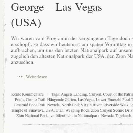
George – Las Vegas
(USA)
Wir waren vom Programm der vergangenen Tage doch s
erschöpft, so dass wir heute erst am späten Vormittag in
aufbrachen, um uns den letzten Nationalpark auf unsere
zugelich den ältesten Nationalpark der USA, den Zion Na
anzusehen.
Weiterlesen
Keine Kommentare
| Tags:
Angels Landing
,
Canyon
,
Court of the Patri
Pools
,
Grotto Trail
,
Hängende Gärten
,
Las Vegas
,
Lower Emerald Pool T
Emerald Pool Trail
,
Nevada
,
North Folk Virgin River
,
Riverside Walk
,
R
Temple of Sinavava
,
USA
,
Utah
,
Weaping Rock
,
Zion Canyon Scenic Driv
Zion National Park
| veröffentlicht in
Nationalpark
,
Nevada
,
Tagebuch
,