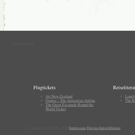
«Ältere Einträge
Flugtickets
Reiselitera
Air New Zealand
Lonel
Qantas – The Australian Airline
The R
The Great Escapade Round the
World Ticket
© worldtrip.eu 2010 - 2026
Impressum
Datenschutzerklärung