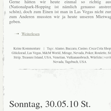
Gerne hätten wir heute einmal so richtig ausg
(Nationalpark-Hopping ist nämlich genauso anstr
schön), doch zum Einen ist man in Las Vegas nicht zu
zum Anderen mussten wir ja heute unseren Mietwa
geben.
Weiterlesen
Keine Kommentare
| Tags:
Alamo
,
Baccara
,
Casino
,
Coca Cola Shop
Glücksrad
,
Las Vegas
,
M&M World
,
Mirage
,
Nevada
,
Poker
,
Roulette
,
Sl
Strip
,
Treasure Island
,
USA
,
Venetian
,
Vulkanausbruch
,
Würfeln
| veröf
Nevada
,
Tagebuch
,
USA
Sonntag, 30.05.10 St.