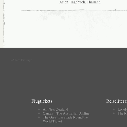
Asien
,
Tagebuch
,
Thailand
«Ältere Einträge
Flugtickets
Reiselitera
Air New Zealand
Lonel
Qantas – The Australian Airline
The R
The Great Escapade Round the
World Ticket