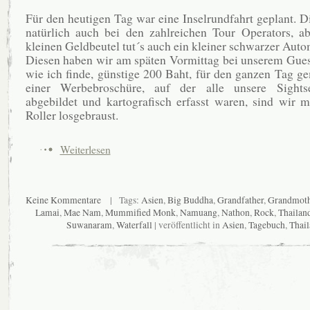
Für den heutigen Tag war eine Inselrundfahrt geplant. Di
natürlich auch bei den zahlreichen Tour Operators, a
kleinen Geldbeutel tut´s auch ein kleiner schwarzer Autom
Diesen haben wir am späten Vormittag bei unserem Gues
wie ich finde, günstige 200 Baht, für den ganzen Tag ge
einer Werbebroschüre, auf der alle unsere Sightse
abgebildet und kartografisch erfasst waren, sind wir 
Roller losgebraust.
Weiterlesen
Keine Kommentare
| Tags:
Asien
,
Big Buddha
,
Grandfather
,
Grandmoth
Lamai
,
Mae Nam
,
Mummified Monk
,
Namuang
,
Nathon
,
Rock
,
Thailan
Suwanaram
,
Waterfall
| veröffentlicht in
Asien
,
Tagebuch
,
Thai