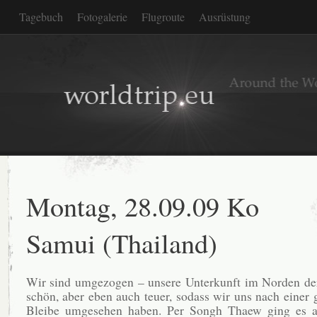
Tagebuch
Fotogalerie
Flugroute
Ausrüstung
Montag, 28.09.09 Ko
Samui (Thailand)
Wir sind umgezogen – unsere Unterkunft im Norden der
schön, aber eben auch teuer, sodass wir uns nach einer 
Bleibe umgesehen haben. Per Songh Thaew ging es 