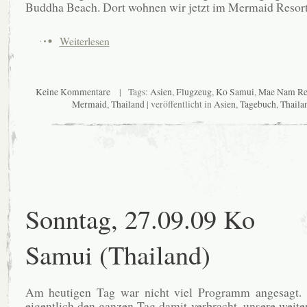
Buddha Beach. Dort wohnen wir jetzt im Mermaid Resort
Weiterlesen
Keine Kommentare
| Tags:
Asien
,
Flugzeug
,
Ko Samui
,
Mae Nam Re
Mermaid
,
Thailand
| veröffentlicht in
Asien
,
Tagebuch
,
Thaila
Sonntag, 27.09.09 Ko
Samui (Thailand)
Am heutigen Tag war nicht viel Programm angesagt.
eigentlich den ganzen Tag damit verbracht, unsere weite