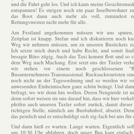
und die Fahrt geht los. Und ich kann meine Gesichtsmus
entspannen! Es steigen noch ein paar Inselbewohner zu
das Boot dann auch mehr als voll, zumindest re
Rettungswesten nicht mehr für alle.
Am Festland angekommen müssen wir uns sputen,
Zeitplan ist knapp. Stefan und ich diskutieren noch k
Weg wir nehmen müssen, um zu unseren Bustickets zu
Ich setzte mich durch und habe Recht, und somit find
besagte Büro zügig. Auch das Taxi kommt flott und so s
dem Weg nach Machang. Erst setzt uns der Taxler verk
wir stehen vor einem noch geschlossenen “
Busunternehmens Transnassional. Rucksacktouristen sin
noch nicht an der Tagesordnung und so werden wir vo
anwesenden Einheimischen ganz schön beäugt. Und dann
befragt, wo wir denn hin wollen. Deren Neugierde ist u
denn sofort weisen sie uns darauf hin, dass wir hier verke
pfeifen auch unseren Taxler sofort zurück, damit dieser
richtigen Stelle, nämlich am Busbahnhof, absetzt. Dem
das peinlich und er entschuldigt sich zig-fach bei uns für 
Und dann hieß es warten. Lange warten. Eigentlich sol
um 10:30 Uhr abfahren, doch unser Bus kam einfach 