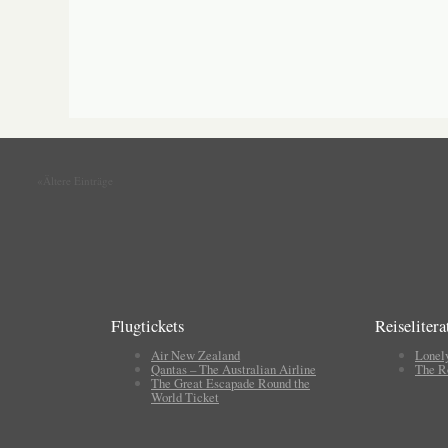
«Ältere Einträge
Flugtickets
Reiselitera
Air New Zealand
Lonel
Qantas – The Australian Airline
The R
The Great Escapade Round the
World Ticket