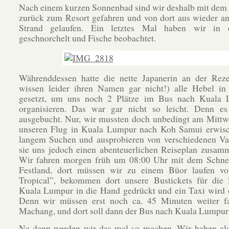
Nach einem kurzen Sonnenbad sind wir deshalb mit dem
zurück zum Resort gefahren und von dort aus wieder a
Strand gelaufen. Ein letztes Mal haben wir in 
geschnorchelt und Fische beobachtet.
Währenddessen hatte die nette Japanerin an der Reze
wissen leider ihren Namen gar nicht!) alle Hebel i
gesetzt, um uns noch 2 Plätze im Bus nach Kuala
organisieren. Das war gar nicht so leicht. Denn es
ausgebucht. Nur, wir mussten doch unbedingt am Mittw
unseren Flug in Kuala Lumpur nach Koh Samui erwis
langem Suchen und ausprobieren von verschiedenen Var
sie uns jedoch einen abenteuerlichen Reiseplan zusamm
Wir fahren morgen früh um 08:00 Uhr mit dem Schnel
Festland, dort müssen wir zu einem Büor laufen v
Tropical”, bekommen dort unsere Bustickets für die 
Kuala Lumpur in die Hand gedrückt und ein Taxi wird o
Denn wir müssen erst noch ca. 45 Minuten weiter f
Machang, und dort soll dann der Bus nach Kuala Lumpur
Na dann werden wir das mal so machen. Wir haben a