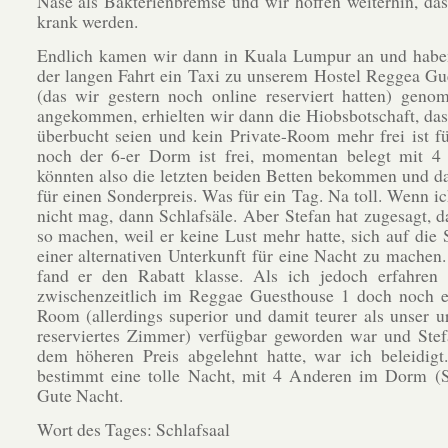
Nase als Bakterienbremse und wir hoffen weiterhin, das
krank werden.
Endlich kamen wir dann in Kuala Lumpur an und habe
der langen Fahrt ein Taxi zu unserem Hostel Reggea Gu
(das wir gestern noch online reserviert hatten) geno
angekommen, erhielten wir dann die Hiobsbotschaft, dass
überbucht seien und kein Private-Room mehr frei ist f
noch der 6-er Dorm ist frei, momentan belegt mit 4 
könnten also die letzten beiden Betten bekommen und da
für einen Sonderpreis. Was für ein Tag. Na toll. Wenn ic
nicht mag, dann Schlafsäle. Aber Stefan hat zugesagt, d
so machen, weil er keine Lust mehr hatte, sich auf die
einer alternativen Unterkunft für eine Nacht zu mache
fand er den Rabatt klasse. Als ich jedoch erfahren 
zwischenzeitlich im Reggae Guesthouse 1 doch noch ei
Room (allerdings superior und damit teurer als unser u
reserviertes Zimmer) verfügbar geworden war und Stef
dem höheren Preis abgelehnt hatte, war ich beleidigt
bestimmt eine tolle Nacht, mit 4 Anderen im Dorm (Sc
Gute Nacht.
Wort des Tages: Schlafsaal