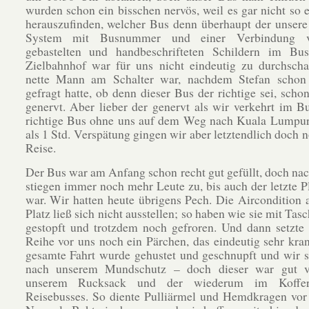
wurden schon ein bisschen nervös, weil es gar nicht so 
herauszufinden, welcher Bus denn überhaupt der unsere 
System mit Busnummer und einer Verbindung v
gebastelten und handbeschrifteten Schildern im B
Zielbahnhof war für uns nicht eindeutig zu durchscha
nette Mann am Schalter war, nachdem Stefan schon
gefragt hatte, ob denn dieser Bus der richtige sei, scho
genervt. Aber lieber der genervt als wir verkehrt im B
richtige Bus ohne uns auf dem Weg nach Kuala Lumpur
als 1 Std. Verspätung gingen wir aber letztendlich doch n
Reise.
Der Bus war am Anfang schon recht gut gefüllt, doch na
stiegen immer noch mehr Leute zu, bis auch der letzte Pl
war. Wir hatten heute übrigens Pech. Die Aircondition
Platz ließ sich nicht ausstellen; so haben wie sie mit Ta
gestopft und trotzdem noch gefroren. Und dann setzte 
Reihe vor uns noch ein Pärchen, das eindeutig sehr kra
gesamte Fahrt wurde gehustet und geschnupft und wir 
nach unserem Mundschutz – doch dieser war gut v
unserem Rucksack und der wiederum im Koffe
Reisebusses. So diente Pulliärmel und Hemdkragen vo