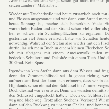
Aber inzwischen sind wir ja schon gar nicht mehr so p
setzen „andere“ Maßstäbe…
Wieder mit Taucherbrille und heute zusätzlich noch mit
und Flossen ausgestattet sind wir dann zum Strand marsc
heute Sonntag ist, machte sich bemerkbar. Viele Ei
waren beim Baden und der Strand schon viel voller als 
fiel es schwer, ein Schattenplätzchen zu ergattern. 
gestern zu viel Sonne erwischt hatte war Schatten heut
notwendig. Während der Stefan also wieder mit den Fisch
durfte, las ich mein Buch in einem kleinen Fleckchen Sc
ich mir übrigens mit einem Ameisenvolk teilen m
bedeckte Schultern und Dekoltée mit einem Tuch. Und d
30 Grad. Kein Spass.
Irgendwann kam Stefan dann aus dem Wasser und fragt
denn der Zimmerschlüssel sei. Ja genau richtig, we
aufmerksam liest der kann sich erinnern, dass wir in 
Highlands schon einmal den Schlüssel im Zimmer verges
Doch diesmal war es ernster. Denn wir wussten definitiv, 
den Schlüssel eingesteckt hatte… Doch der Schlüssel i
weg und blieb weg. Trotz allen Suchens. Verloren! Wir 
dann auf den Rückweg zu unserem Chalet und konnten