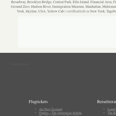
Broadway
,
Brooklyn Bridge
,
Central Park
,
Ellis Island
,
Financial Area
,
Fr
Ground Zero
,
Hudson River
,
Immigration Museum
,
Manhattan
,
Midsomm
York
,
Skyline
,
USA
,
Yellow Cab
| veröffentlicht in
New York
,
Tageb
«Ältere Einträge
Flugtickets
Reiselitera
Air New Zealand
Lonel
Qantas – The Australian Airline
The R