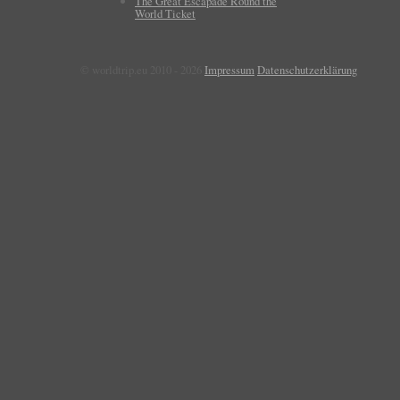
The Great Escapade Round the
World Ticket
© worldtrip.eu 2010 - 2026
Impressum
Datenschutzerklärung