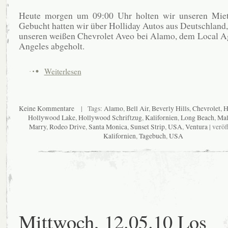
Heute morgen um 09:00 Uhr holten wir unseren Mie
Gebucht hatten wir über Holliday Autos aus Deutschland
unseren weißen Chevrolet Aveo bei Alamo, dem Local A
Angeles abgeholt.
Weiterlesen
Keine Kommentare
| Tags:
Alamo
,
Bell Air
,
Beverly Hills
,
Chevrolet
,
H
Hollywood Lake
,
Hollywood Schriftzug
,
Kalifornien
,
Long Beach
,
Mal
Marry
,
Rodeo Drive
,
Santa Monica
,
Sunset Strip
,
USA
,
Ventura
| veröf
Kalifornien
,
Tagebuch
,
USA
Mittwoch, 12.05.10 Los