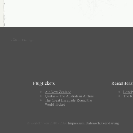
«Ältere Einträge
Flugtickets
Reiselitera
Air New Zealand
Lonel
Qantas – The Australian Airline
The R
The Great Escapade Round the
World Ticket
© worldtrip.eu 2010 - 2026
Impressum
Datenschutzerklärung