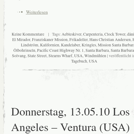
Weiterlesen
Keine Kommentare
| Tags:
Aebleskiver
,
Carpenteria
,
Clock Tower
,
dän
El Mirador
,
Franziskaner Mission
,
Frikadeller
,
Hans Christian Andersen
,
Lindström
,
Kalifornien
,
Kandelaber
,
Kringles
,
Mission Santa Barbar
Ölbohrinseln
,
Pacific Coast Highway Nr. 1
,
Santa Barbara
,
Santa Barbar
Solvang
,
State Street
,
Stearns Wharf
,
USA
,
Windmühlen
| veröffentlicht 
Tagebuch
,
USA
Donnerstag, 13.05.10 Los
Angeles – Ventura (USA)