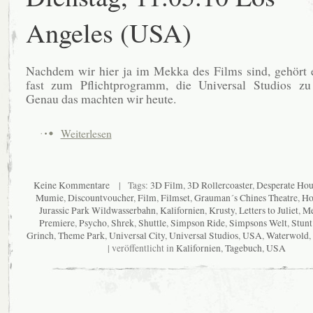
Angeles (USA)
Nachdem wir hier ja im Mekka des Films sind, gehört 
fast zum Pflichtprogramm, die Universal Studios zu
Genau das machten wir heute.
Weiterlesen
Keine Kommentare
| Tags:
3D Film
,
3D Rollercoaster
,
Desperate Hou
Mumie
,
Discountvoucher
,
Film
,
Filmset
,
Grauman´s Chines Theatre
,
Ho
Jurassic Park Wildwasserbahn
,
Kalifornien
,
Krusty
,
Letters to Juliet
,
Me
Premiere
,
Psycho
,
Shrek
,
Shuttle
,
Simpson Ride
,
Simpsons Welt
,
Stun
Grinch
,
Theme Park
,
Universal City
,
Universal Studios
,
USA
,
Waterwold
,
| veröffentlicht in
Kalifornien
,
Tagebuch
,
USA