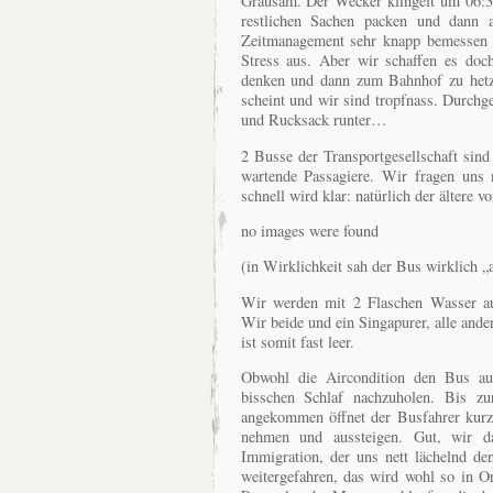
Grausam. Der Wecker klingelt um 06:30
restlichen Sachen packen und dann
Zeitmanagement sehr knapp bemessen u
Stress aus. Aber wir schaffen es doc
denken und dann zum Bahnhof zu hetze
scheint und wir sind tropfnass. Durch
und Rucksack runter…
2 Busse der Transportgesellschaft sind
wartende Passagiere. Wir fragen uns 
schnell wird klar: natürlich der ältere v
no images were found
(in Wirklichkeit sah der Bus wirklich 
Wir werden mit 2 Flaschen Wasser aus
Wir beide und ein Singapurer, alle an
ist somit fast leer.
Obwohl die Aircondition den Bus auf
bisschen Schlaf nachzuholen. Bis zu
angekommen öffnet der Busfahrer kurze
nehmen und aussteigen. Gut, wir da
Immigration, der uns nett lächelnd de
weitergefahren, das wird wohl so in O