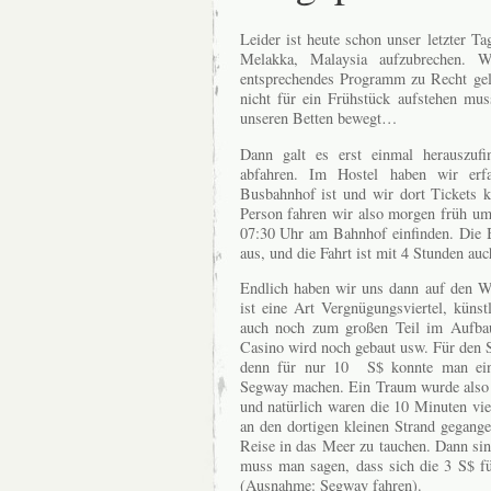
Leider ist heute schon unser letzter T
Melakka, Malaysia aufzubrechen. 
entsprechendes Programm zu Recht ge
nicht für ein Frühstück aufstehen mu
unseren Betten bewegt…
Dann galt es erst einmal herauszu
abfahren. Im Hostel haben wir erf
Busbahnhof ist und wir dort Tickets k
Person fahren wir also morgen früh u
07:30 Uhr am Bahnhof einfinden. Die 
aus, und die Fahrt ist mit 4 Stunden auch
Endlich haben wir uns dann auf den W
ist eine Art Vergnügungsviertel, künst
auch noch zum großen Teil im Aufbau
Casino wird noch gebaut usw. Für den S
denn für nur 10 S$ konnte man eine
Segway machen. Ein Traum wurde also d
und natürlich waren die 10 Minuten vie
an den dortigen kleinen Strand gegang
Reise in das Meer zu tauchen. Dann sin
muss man sagen, dass sich die 3 S$ fü
(Ausnahme: Segway fahren).