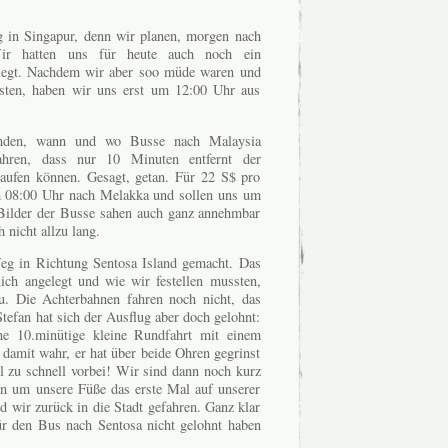
ag in Singapur, denn wir planen, morgen nach
Wir hatten uns für heute auch noch ein
legt. Nachdem wir aber soo müde waren und
ssten, haben wir uns erst um 12:00 Uhr aus
finden, wann und wo Busse nach Malaysia
ahren, dass nur 10 Minuten entfernt der
aufen können. Gesagt, getan. Für 22 S$ pro
m 08:00 Uhr nach Melakka und sollen uns um
Bilder der Busse sahen auch ganz annehmbar
 nicht allzu lang.
eg in Richtung Sentosa Island gemacht. Das
lich angelegt und wie wir festellen mussten,
. Die Achterbahnen fahren noch nicht, das
tefan hat sich der Ausflug aber doch gelohnt:
 10.minütige kleine Rundfahrt mit einem
amit wahr, er hat über beide Ohren gegrinst
l zu schnell vorbei! Wir sind dann noch kurz
en um unsere Füße das erste Mal auf unserer
d wir zurück in die Stadt gefahren. Ganz klar
r den Bus nach Sentosa nicht gelohnt haben