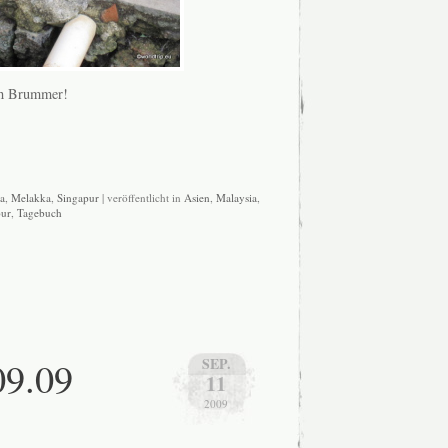
ich Brummer!
a
,
Melakka
,
Singapur
| veröffentlicht in
Asien
,
Malaysia
,
pur
,
Tagebuch
09.09
SEP.
11
2009