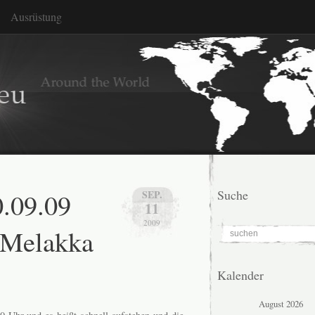
Ausrüstung
0.09.09
Suche
SEP.
11
2009
 Melakka
Kalender
August 2026