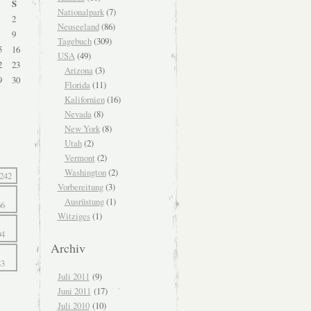
S
Nationalpark
(7)
2
Neuseeland
(86)
9
Tagebuch
(309)
5
16
USA
(49)
2
23
Arizona
(3)
9
30
Florida
(11)
Kalifornien
(16)
Nevada
(8)
New York
(8)
Utah
(2)
Vermont
(2)
Washington
(2)
Vorbereitung
(3)
Ausrüstung
(1)
Witziges
(1)
Archiv
Juli 2011
(9)
Juni 2011
(17)
Juli 2010
(10)