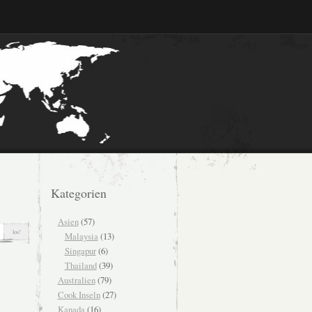
Kategorien
Asien
(57)
Malaysia
(13)
Singapur
(6)
Thailand
(39)
Australien
(79)
Cook Inseln
(27)
Kanada
(16)