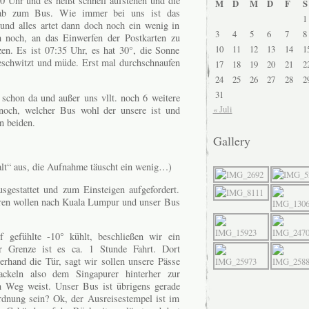
 Uhr und es heißt schnell aufstehen und die
M
D
M
D
F
S
 ab zum Bus. Wie immer bei uns ist das
1
nd alles artet dann doch noch ein wenig in
3
4
5
6
7
8
h noch, an das Einwerfen der Postkarten zu
10
11
12
13
14
1
n. Es ist 07:35 Uhr, es hat 30°, die Sonne
geschwitzt und müde. Erst mal durchschnaufen
17
18
19
20
21
2
24
25
26
27
28
2
31
 schon da und außer uns vllt. noch 6 weitere
« Juli
noch, welcher Bus wohl der unsere ist und
on beiden.
Gallery
„alt“ aus, die Aufnahme täuscht ein wenig…)
gestattet und zum Einsteigen aufgefordert.
deren wollen nach Kuala Lumpur und unser Bus
 gefühlte -10° kühlt, beschließen wir ein
r Grenze ist es ca. 1 Stunde Fahrt. Dort
rhand die Tür, sagt wir sollen unsere Pässe
ckeln also dem Singapurer hinterher zur
n Weg weist. Unser Bus ist übrigens gerade
rdnung sein? Ok, der Ausreisestempel ist im