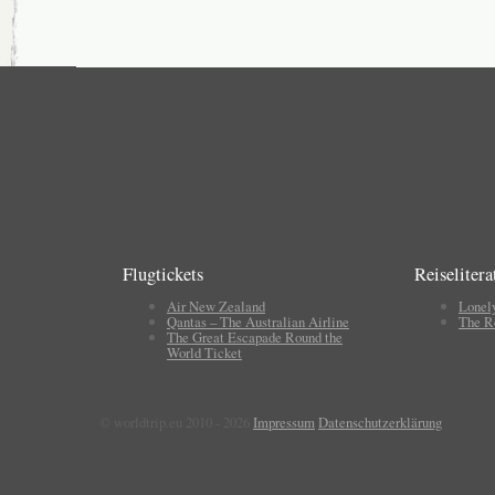
Flugtickets
Reiselitera
Air New Zealand
Lonel
Qantas – The Australian Airline
The R
The Great Escapade Round the
World Ticket
© worldtrip.eu 2010 - 2026
Impressum
Datenschutzerklärung