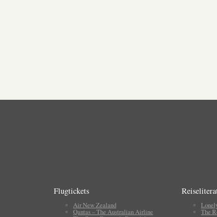
Flugtickets
Reiselitera
Air New Zealand
Lonel
Qantas – The Australian Airline
The R