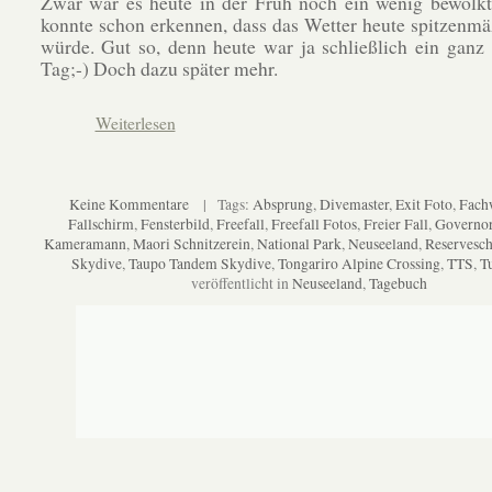
Zwar war es heute in der Früh noch ein wenig bewölkt
konnte schon erkennen, dass das Wetter heute spitzenm
würde. Gut so, denn heute war ja schließlich ein ganz
Tag;-) Doch dazu später mehr.
Weiterlesen
Keine Kommentare
| Tags:
Absprung
,
Divemaster
,
Exit Foto
,
Fach
Fallschirm
,
Fensterbild
,
Freefall
,
Freefall Fotos
,
Freier Fall
,
Governor
Kameramann
,
Maori Schnitzerein
,
National Park
,
Neuseeland
,
Reservesc
Skydive
,
Taupo Tandem Skydive
,
Tongariro Alpine Crossing
,
TTS
,
Tu
veröffentlicht in
Neuseeland
,
Tagebuch