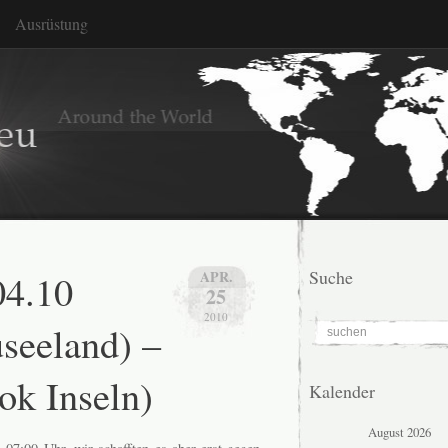
Ausrüstung
04.10
Suche
APR.
25
2010
seeland) –
ok Inseln)
Kalender
August 2026