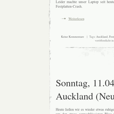
Leider machte unser Laptop seit heute
Festplatten-Crash.
Weiterlesen
Keine Kommentare
| Tags:
Auckland
,
Fest
veröffentlicht i
Sonntag, 11.0
Auckland (Neu
Heute ließen wir es wieder etwas ruhi
um den etwas vernachlässigten Blog 