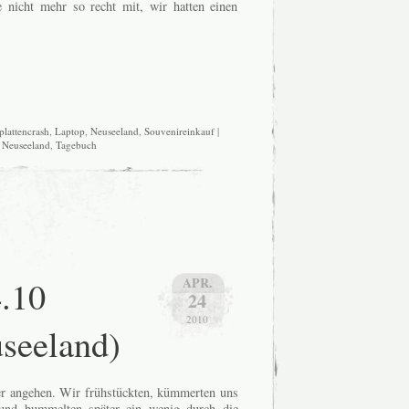
 nicht mehr so recht mit, wir hatten einen
plattencrash
,
Laptop
,
Neuseeland
,
Souvenireinkauf
|
n
Neuseeland
,
Tagebuch
4.10
APR.
24
2010
seeland)
ger angehen. Wir frühstückten, kümmerten uns
und bummelten später ein wenig durch die