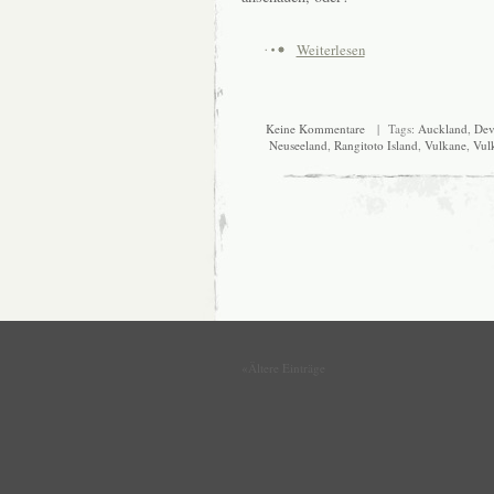
Weiterlesen
Keine Kommentare
| Tags:
Auckland
,
Dev
Neuseeland
,
Rangitoto Island
,
Vulkane
,
Vul
«Ältere Einträge