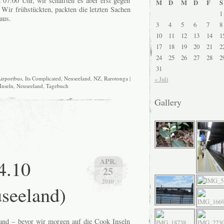
07:00 Uhr, wir schafften es aber erst gegen
M
D
M
D
F
S
 Wir frühstückten, packten die letzten Sachen
1
aus.
3
4
5
6
7
8
10
11
12
13
14
1
17
18
19
20
21
2
24
25
26
27
28
2
31
irportbus
,
Its Complicated
,
Neuseeland
,
NZ
,
Rarotonga
|
« Juli
Inseln
,
Neuseeland
,
Tagebuch
Gallery
4.10
APR.
25
2010
seeland)
land – bevor wir morgen auf die Cook Inseln