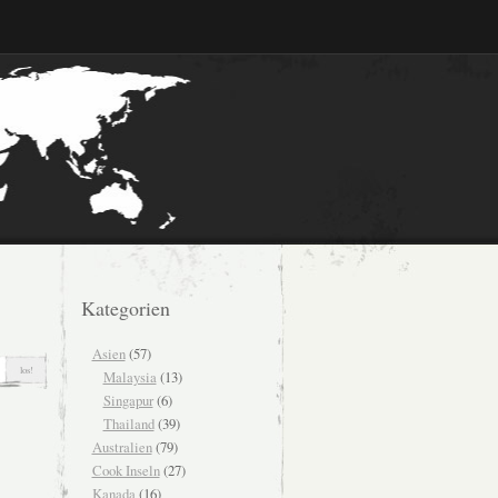
Kategorien
Asien
(57)
Malaysia
(13)
Singapur
(6)
Thailand
(39)
Australien
(79)
Cook Inseln
(27)
Kanada
(16)