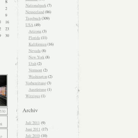
S
Nationalpark
(7)
2
Neuseeland
(86)
9
Tagebuch
(309)
5
16
USA
(49)
2
23
Arizona
(3)
9
30
Florida
(11)
Kalifornien
(16)
Nevada
(8)
New York
(8)
Utah
(2)
Vermont
(2)
Washington
(2)
Vorbereitung
(3)
Ausrüstung
(1)
Witziges
(1)
Archiv
Juli 2011
(9)
Juni 2011
(17)
Juli 2010
(10)