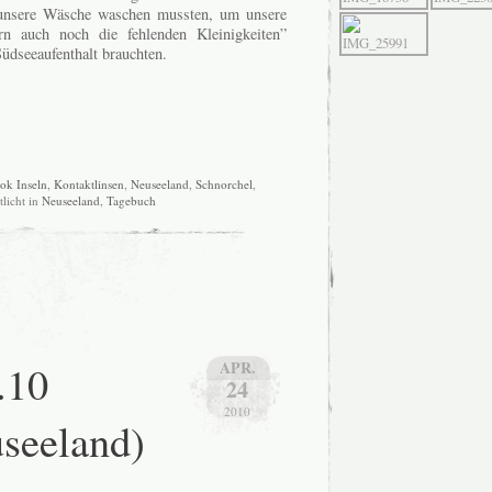
r unsere Wäsche waschen mussten, um unsere
n auch noch die fehlenden Kleinigkeiten”
üdseeaufenthalt brauchten.
ok Inseln
,
Kontaktlinsen
,
Neuseeland
,
Schnorchel
,
tlicht in
Neuseeland
,
Tagebuch
.10
APR.
24
2010
seeland)