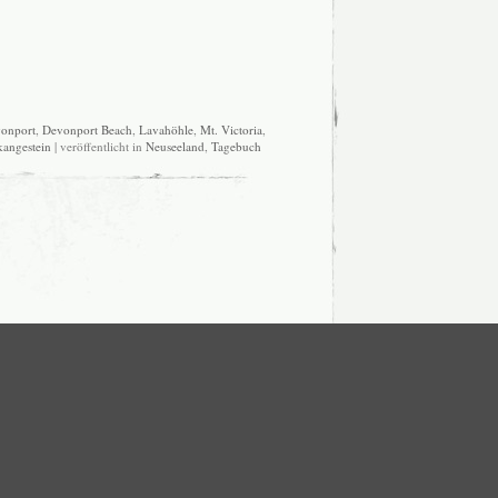
onport
,
Devonport Beach
,
Lavahöhle
,
Mt. Victoria
,
kangestein
| veröffentlicht in
Neuseeland
,
Tagebuch