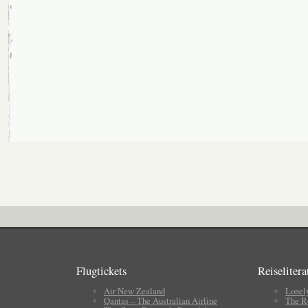
Flugtickets
Reiselitera
Air New Zealand
Lonel
Qantas – The Australian Airline
The R