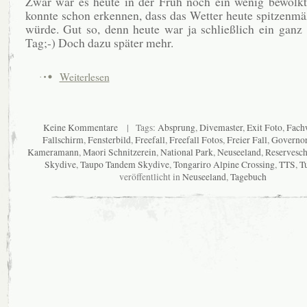
Zwar war es heute in der Früh noch ein wenig bewölkt
konnte schon erkennen, dass das Wetter heute spitzenm
würde. Gut so, denn heute war ja schließlich ein ganz
Tag;-) Doch dazu später mehr.
Weiterlesen
Keine Kommentare
| Tags:
Absprung
,
Divemaster
,
Exit Foto
,
Fach
Fallschirm
,
Fensterbild
,
Freefall
,
Freefall Fotos
,
Freier Fall
,
Governor
Kameramann
,
Maori Schnitzerein
,
National Park
,
Neuseeland
,
Reservesc
Skydive
,
Taupo Tandem Skydive
,
Tongariro Alpine Crossing
,
TTS
,
Tu
veröffentlicht in
Neuseeland
,
Tagebuch