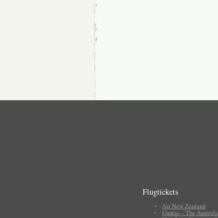
Flugtickets
Air New Zealand
Qantas – The Australi