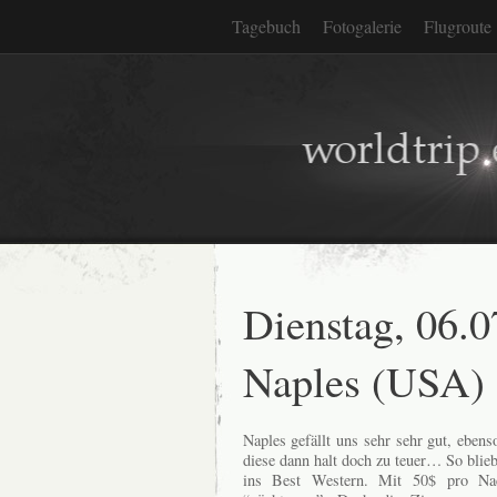
Tagebuch
Fotogalerie
Flugroute
Dienstag, 06.0
Naples (USA)
Naples gefällt uns sehr sehr gut, ebens
diese dann halt doch zu teuer… So blie
ins Best Western. Mit 50$ pro Nach