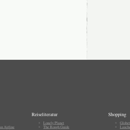
Reiseliteratur
Shopping
Lonely Planet
Globet
an Airline
The Rough Guide
Lauch