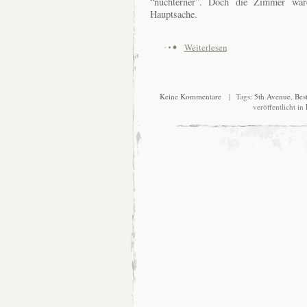
“nüchterner”. Doch die Zimmer ware
Hauptsache.
Weiterlesen
Keine Kommentare
| Tags:
5th Avenue
,
Bes
veröffentlicht in