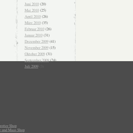
Juni 2010
(20)
Mai 2010
(25)
April 2010
(26)
März 2010
(35)
Februar 2010
(26)
Januar 2010
(31)
Dezember 2009
(41)
November 2009
(15)
Oktober 2009
(31)
September 2009
(24)
Juli 2009
(3)
rotter Shop
e und Maas Shop