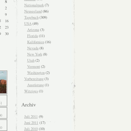
S
Nationalpark
(7)
2
Neuseeland
(86)
9
Tagebuch
(309)
5
16
USA
(49)
2
23
Arizona
(3)
9
30
Florida
(11)
Kalifornien
(16)
Nevada
(8)
New York
(8)
Utah
(2)
Vermont
(2)
Washington
(2)
Vorbereitung
(3)
Ausrüstung
(1)
Witziges
(1)
Archiv
Juli 2011
(9)
Juni 2011
(17)
Juli 2010
(10)