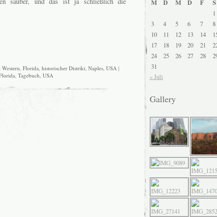
n sauber, und das ist ja schließlich die
M
D
M
D
F
S
1
3
4
5
6
7
8
10
11
12
13
14
1
17
18
19
20
21
2
24
25
26
27
28
2
31
t Western
,
Florida
,
historischer Distrikt
,
Naples
,
USA
|
Florida
,
Tagebuch
,
USA
« Juli
Gallery