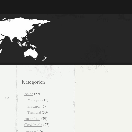
Kategorien
Asien
(57)
Malaysia
(13)
Singapur
(6)
Thailand
(39)
Australien
(79)
Cook Inseln
(27)
Kanada
(16)