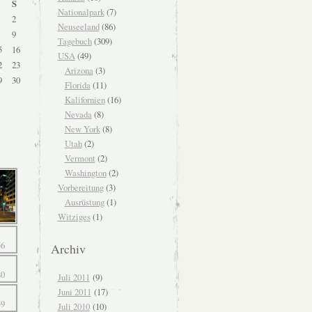
S
Nationalpark
(7)
2
Neuseeland
(86)
9
Tagebuch
(309)
5
16
USA
(49)
2
23
Arizona
(3)
9
30
Florida
(11)
Kalifornien
(16)
Nevada
(8)
New York
(8)
Utah
(2)
Vermont
(2)
Washington
(2)
Vorbereitung
(3)
Ausrüstung
(1)
Witziges
(1)
Archiv
Juli 2011
(9)
Juni 2011
(17)
Juli 2010
(10)