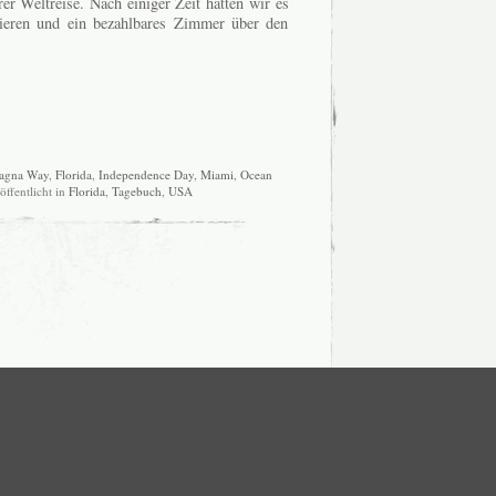
er Weltreise. Nach einiger Zeit hatten wir es
sieren und ein bezahlbares Zimmer über den
agna Way
,
Florida
,
Independence Day
,
Miami
,
Ocean
öffentlicht in
Florida
,
Tagebuch
,
USA