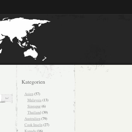
Kategorien
Asien
(57)
Malaysia
(13)
Singapur
(6)
Thailand
(39)
Australien
(79)
Cook Inseln
(27)
Kanada
(16)