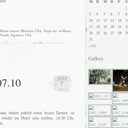
ßen.
M
D
M
D
F
S
1
3
4
5
6
7
8
10
11
12
13
14
1
17
18
19
20
21
2
Miami Airport
,
München
,
USA
,
Virgin Air
,
zu Hause
|
24
25
26
27
28
2
Florida
,
Tagebuch
,
USA
31
« Juli
Gallery
07.10
JULI
7
2011
nd, hatten jedoch einen festen Termin, zu
 wieder im Hotel sein wollten. 14:30 Uhr,
n.