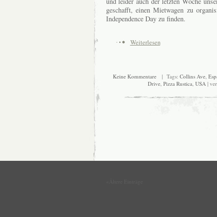
und leider auch der letzten Woche unser
geschafft, einen Mietwagen zu organi
Independence Day zu finden.
Weiterlesen
Keine Kommentare
| Tags:
Collins Ave
,
Esp
Drive
,
Pizza Rustica
,
USA
| ver
«Ältere Einträge