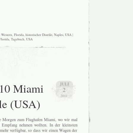
t Western
,
Florida
,
historischer Distrikt
,
Naples
,
USA
|
Florida
,
Tagebuch
,
USA
.10 Miami
JULI
2
2011
ale (USA)
te Morgen zum Flughafen Miami, wo wir mal
 Empfang nehmen wollten. In der kleinsten
ehr verfügbar, so dass wir einen Wagen der