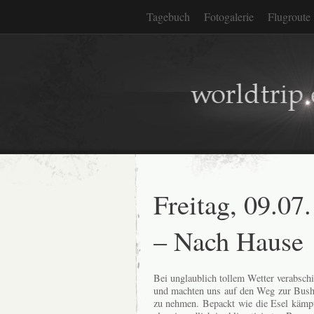
Tagebuch
Fotogalerie
Flugroute
Freitag, 09.07
– Nach Hause
Bei unglaublich tollem Wetter verabsch
und machten uns auf den Weg zur Bush
zu nehmen. Bepackt wie die Esel kämpf