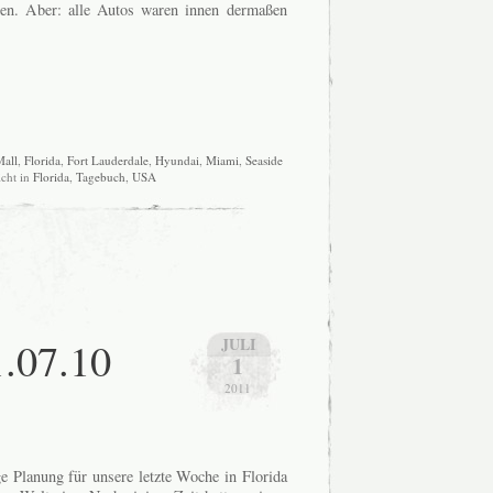
ten. Aber: alle Autos waren innen dermaßen
Mall
,
Florida
,
Fort Lauderdale
,
Hyundai
,
Miami
,
Seaside
icht in
Florida
,
Tagebuch
,
USA
1.07.10
JULI
1
2011
e Planung für unsere letzte Woche in Florida