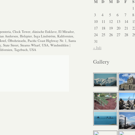
M
D
M
D
F
S
1
3
4
5
6
7
8
10
11
12
13
14
1
17
18
19
20
21
2
penteria
,
Clock Tower
,
dänische Enklave
,
El Mirador
,
24
25
26
27
28
2
tian Andersen
,
Holzpier
,
Inga Lindström
,
Kalifornien
,
otel
,
Ölbohrinseln
,
Pacific Coast Highway Nr. 1
,
Santa
31
g
,
State Street
,
Stearns Wharf
,
USA
,
Windmühlen
|
« Juli
lifornien
,
Tagebuch
,
USA
Gallery