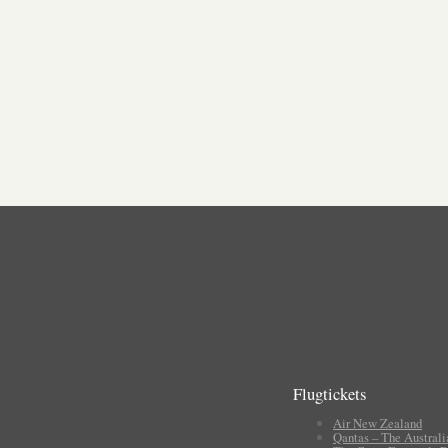
Flugtickets
Air New Zealand
Qantas – The Australi