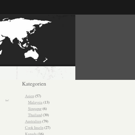
Kategorien
Asien
(57)
Malaysia
(13)
Singapur
(6)
Thailand
(39)
Australien
(79)
Cook Inseln
(27)
Kanada
(16)