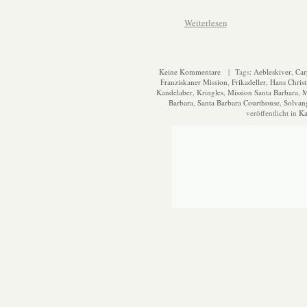
Weiterlesen
Keine Kommentare
| Tags:
Aebleskiver
,
Car
Franziskaner Mission
,
Frikadeller
,
Hans Chris
Kandelaber
,
Kringles
,
Mission Santa Barbara
,
M
Barbara
,
Santa Barbara Courthouse
,
Solvan
veröffentlicht in
Ka