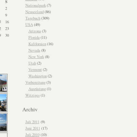
S
Nationalpark
(7)
2
Neuseeland
(86)
9
Tagebuch
(309)
5
16
USA
(49)
2
23
Arizona
(3)
9
30
Florida
(11)
Kalifornien
(16)
Nevada
(8)
New York
(8)
Utah
(2)
Vermont
(2)
Washington
(2)
Vorbereitung
(3)
Ausrüstung
(1)
Witziges
(1)
Archiv
Juli 2011
(9)
Juni 2011
(17)
Juli 2010
(10)