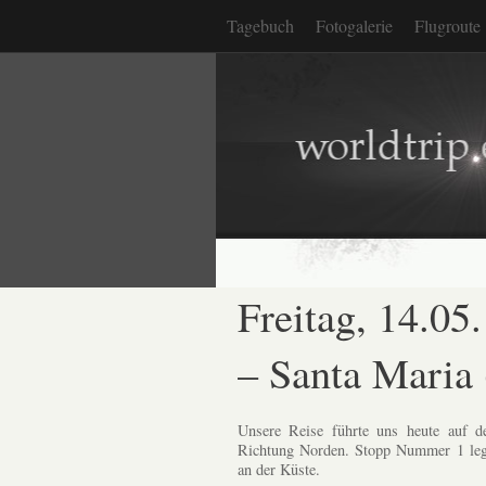
Tagebuch
Fotogalerie
Flugroute
Freitag, 14.05
– Santa Maria
Unsere Reise führte uns heute auf d
Richtung Norden. Stopp Nummer 1 legte
an der Küste.