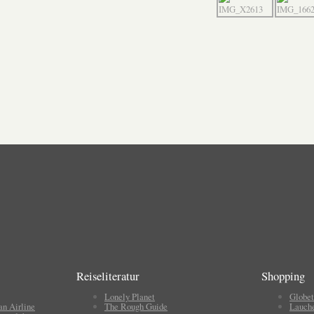
Reiseliteratur
Shopping
Lonely Planet
Globet
an Airline
The Rough Guide
Lauch