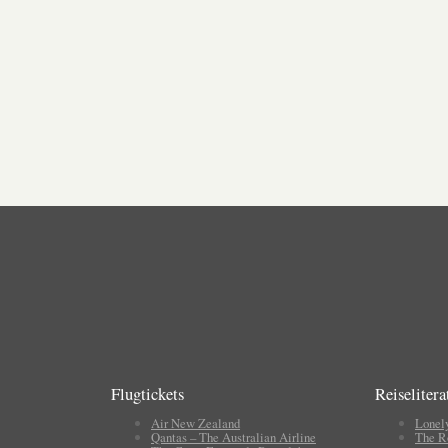
Flugtickets
Reiselitera
Air New Zealand
Lonel
Qantas – The Australian Airline
The R