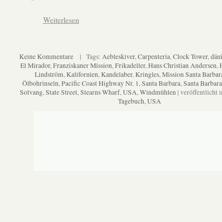
Weiterlesen
Keine Kommentare
| Tags:
Aebleskiver
,
Carpenteria
,
Clock Tower
,
dän
El Mirador
,
Franziskaner Mission
,
Frikadeller
,
Hans Christian Andersen
,
Lindström
,
Kalifornien
,
Kandelaber
,
Kringles
,
Mission Santa Barbar
Ölbohrinseln
,
Pacific Coast Highway Nr. 1
,
Santa Barbara
,
Santa Barbar
Solvang
,
State Street
,
Stearns Wharf
,
USA
,
Windmühlen
| veröffentlicht 
Tagebuch
,
USA