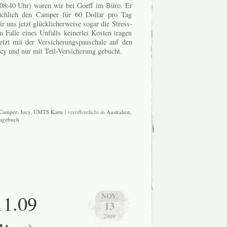
08:40 Uhr) waren wir bei Goeff im Büro. Er
sächlich den Camper für 60 Dollar pro Tag
r uns jetzt glücklicherweise sogar die Stress-
m Falle eines Unfalls keinerlei Kosten tragen
tzt mit der Versicherungspauschale auf den
Jucy und nur mit Teil-Versicherung gebucht.
Camper
,
Jucy
,
UMTS Karte
| veröffentlicht in
Australien
,
agebuch
11.09
NOV.
13
2009