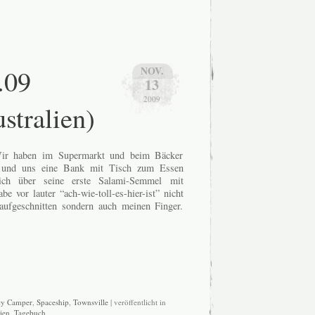
.09
NOV.
13
2009
stralien)
ir haben im Supermarkt und beim Bäcker
t und uns eine Bank mit Tisch zum Essen
lich über seine erste Salami-Semmel mit
e vor lauter “ach-wie-toll-es-hier-ist” nicht
ufgeschnitten sondern auch meinen Finger.
cy Camper
,
Spaceship
,
Townsville
| veröffentlicht in
ien
,
Tagebuch