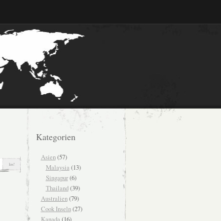
Kategorien
Asien
(57)
Malaysia
(13)
Singapur
(6)
Thailand
(39)
Australien
(79)
Cook Inseln
(27)
Kanada
(16)