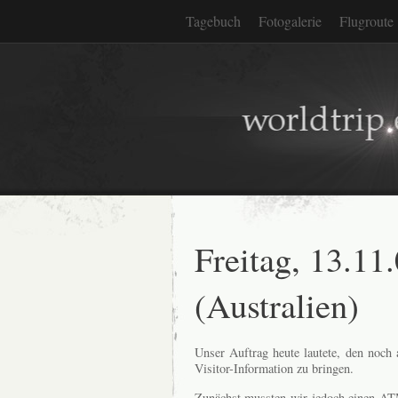
Tagebuch
Fotogalerie
Flugroute
Freitag, 13.11
(Australien)
Unser Auftrag heute lautete, den noch
Visitor-Information zu bringen.
Zunächst mussten wir jedoch einen AT