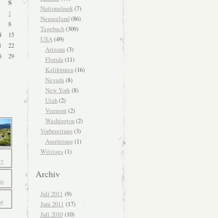
S
Nationalpark
(7)
1
Neuseeland
(86)
8
Tagebuch
(309)
4
15
USA
(49)
1
22
Arizona
(3)
8
29
Florida
(11)
Kalifornien
(16)
Nevada
(8)
New York
(8)
Utah
(2)
Vermont
(2)
Washington
(2)
Vorbereitung
(3)
Ausrüstung
(1)
Witziges
(1)
Archiv
Juli 2011
(9)
Juni 2011
(17)
Juli 2010
(10)