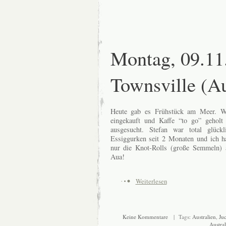
Montag, 09.11
Townsville (Au
Heute gab es Frühstück am Meer. W
eingekauft und Kaffe “to go” gehol
ausgesucht. Stefan war total glück
Essiggurken seit 2 Monaten und ich hab
nur die Knot-Rolls (große Semmeln) a
Aua!
Weiterlesen
Keine Kommentare
| Tags:
Australien
,
Ju
Austral