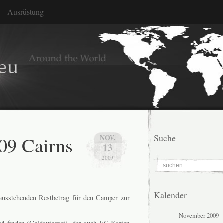
Ausrüstung
.09 Cairns
Suche
NOV.
13
2009
Kalender
 ausstehenden Restbetrag für den Camper zur
November 2009
M finden (Geldautomat), der auch EC-Karten