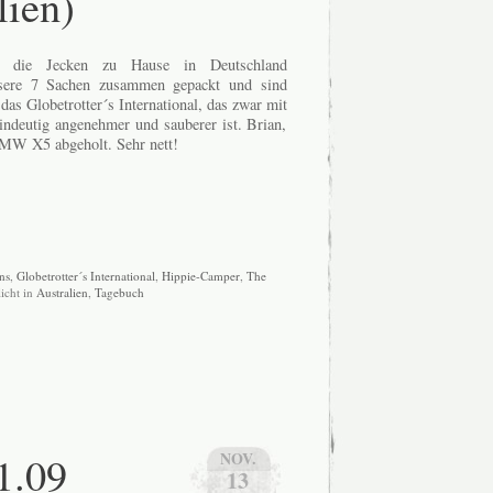
lien)
d die Jecken zu Hause in Deutschland
nsere 7 Sachen zusammen gepackt und sind
as Globetrotter´s International, das zwar mit
eindeutig angenehmer und sauberer ist. Brian,
BMW X5 abgeholt. Sehr nett!
ns
,
Globetrotter´s International
,
Hippie-Camper
,
The
licht in
Australien
,
Tagebuch
1.09
NOV.
13