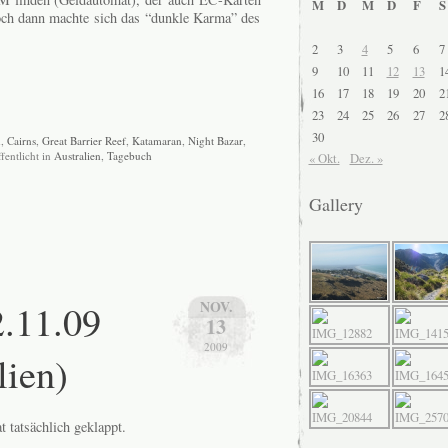
M
D
M
D
F
S
 doch dann machte sich das “dunkle Karma” des
2
3
4
5
6
7
9
10
11
12
13
1
16
17
18
19
20
2
23
24
25
26
27
2
30
n
,
Cairns
,
Great Barrier Reef
,
Katamaran
,
Night Bazar
,
ffentlicht in
Australien
,
Tagebuch
« Okt.
Dez. »
Gallery
2.11.09
NOV.
13
2009
lien)
 tatsächlich geklappt.