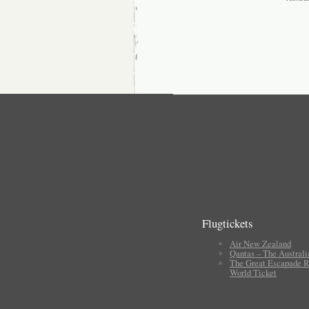
Flugtickets
Air New Zealand
Qantas – The Australi
The Great Escapade R
World Ticket