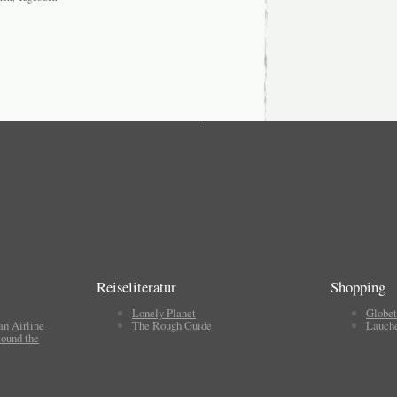
Reiseliteratur
Shopping
Lonely Planet
Globet
an Airline
The Rough Guide
Lauch
ound the