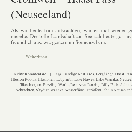
(Neuseeland)
Als wir heute früh aufwachten, war es mal wieder g
nieselte. Die tolle Landschaft am See sah heute gar ni
freundlich aus, wie gestern im Sonnenschein.
Weiterlesen
Keine Kommentare
| Tags:
Bendigo Rest Area
,
Berghänge
,
Haast Pas
Illusion Rooms
,
Illusionen
,
Labyrinth
,
Lake Hawea
,
Lake Wanaka
,
Neusee
Täuschungen
,
Puzzling World
,
Rest Area Roaring Billy Falls
,
Schief
Schluchten
,
Skydive Wanaka
,
Wasserfälle
| veröffentlicht in
Neuseelan