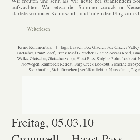
Wir freuten uns sehr, als wir heute bei strahlendem S
aufwachten. War etwa der Sommer zurück in Neuse
startete wir unser Raumschiff, und traten den Flug zum Or
Weiterlesen
Keine Kommentare
| Tags:
Brauch
,
Fox Glacier
,
Fox Glacier Valle
Gletscher
,
Franz Josef
,
Franz Josef Gletscher
,
Glacier Access Road
,
Gla
Walks
,
Gletscher
,
Gletscherzunge
,
Haast Pass
,
Knights Point Lookout
,
N
Norwegen
,
Rainforest Retreat
,
Ship Creek Lookout
,
Sicherheitsabsp
Steinhaufen
,
Steintürmchen
| veröffentlicht in
Neuseeland
,
Tage
Freitag, 05.03.10
Cromwell – Haast Pass