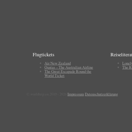
Flugtickets
Reiselitera
Air New Zealand
Lonel
Qantas – The Australian Airline
The R
The Great Escapade Round the
World Ticket
© worldtrip.eu 2010 - 2026
Impressum
Datenschutzerklärung