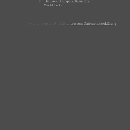
The Great Escapade Round the
World Ticket
© worldtrip.eu 2010 - 2026
Impressum
Datenschutzerklärung