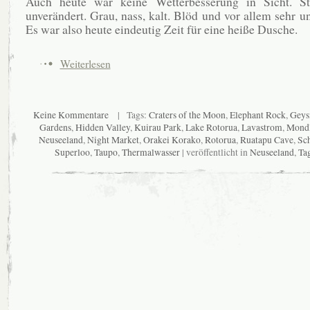
Auch heute war keine Wetterbesserung in Sicht. S
unverändert. Grau, nass, kalt. Blöd und vor allem sehr u
Es war also heute eindeutig Zeit für eine heiße Dusche.
Weiterlesen
Keine Kommentare
| Tags:
Craters of the Moon
,
Elephant Rock
,
Geys
Gardens
,
Hidden Valley
,
Kuirau Park
,
Lake Rotorua
,
Lavastrom
,
Mondl
Neuseeland
,
Night Market
,
Orakei Korako
,
Rotorua
,
Ruatapu Cave
,
Sc
Superloo
,
Taupo
,
Thermalwasser
| veröffentlicht in
Neuseeland
,
Ta