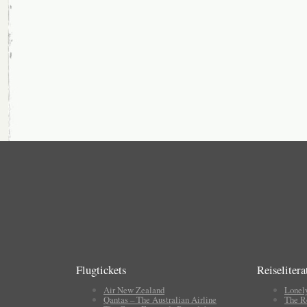
Flugtickets
Reiselitera
Air New Zealand
Lonel
Qantas – The Australian Airline
The R