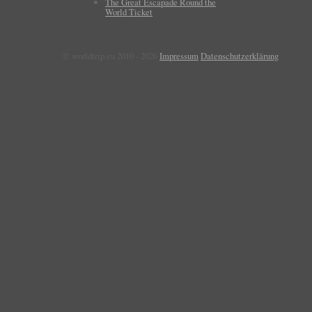
The Great Escapade Round the
World Ticket
© worldtrip.eu 2010 - 2026
Impressum
Datenschutzerklärung