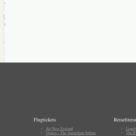
Flugtickets
Reiselitera
Air New Zealand
Lonel
Qantas – The Australian Airline
The R