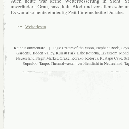
Auch heute war keine Wetterbesserung in Sicht. S
unverändert. Grau, nass, kalt. Blöd und vor allem sehr u
Es war also heute eindeutig Zeit für eine heiße Dusche.
Weiterlesen
Keine Kommentare
| Tags:
Craters of the Moon
,
Elephant Rock
,
Geys
Gardens
,
Hidden Valley
,
Kuirau Park
,
Lake Rotorua
,
Lavastrom
,
Mondl
Neuseeland
,
Night Market
,
Orakei Korako
,
Rotorua
,
Ruatapu Cave
,
Sc
Superloo
,
Taupo
,
Thermalwasser
| veröffentlicht in
Neuseeland
,
Ta