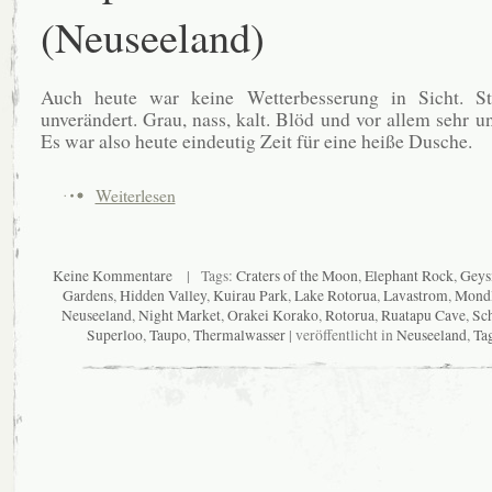
(Neuseeland)
Auch heute war keine Wetterbesserung in Sicht. S
unverändert. Grau, nass, kalt. Blöd und vor allem sehr u
Es war also heute eindeutig Zeit für eine heiße Dusche.
Weiterlesen
Keine Kommentare
| Tags:
Craters of the Moon
,
Elephant Rock
,
Geys
Gardens
,
Hidden Valley
,
Kuirau Park
,
Lake Rotorua
,
Lavastrom
,
Mondl
Neuseeland
,
Night Market
,
Orakei Korako
,
Rotorua
,
Ruatapu Cave
,
Sc
Superloo
,
Taupo
,
Thermalwasser
| veröffentlicht in
Neuseeland
,
Ta