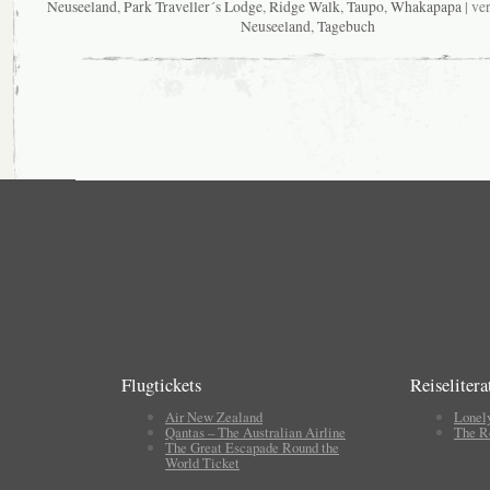
Neuseeland
,
Park Traveller´s Lodge
,
Ridge Walk
,
Taupo
,
Whakapapa
| ver
Neuseeland
,
Tagebuch
Flugtickets
Reiselitera
Air New Zealand
Lonel
Qantas – The Australian Airline
The R
The Great Escapade Round the
World Ticket