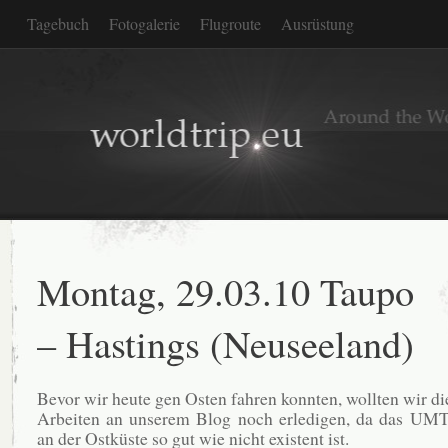
Tagebuch
Fotogalerie
Flugroute
Ausrüstung
Montag, 29.03.10 Taupo
– Hastings (Neuseeland)
Bevor wir heute gen Osten fahren konnten, wollten wir die
Arbeiten an unserem Blog noch erledigen, da das UM
an der Ostküste so gut wie nicht existent ist.