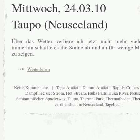
Mittwoch, 24.03.10
Taupo (Neuseeland)
Über das Wetter verliere ich jetzt nicht mehr vi
immerhin schaffte es die Sonne ab und an für wenige M
zu zeigen.
Weiterlesen
Keine Kommentare
| Tags:
Aratiatia Damm
,
Aratiatia Rapids
,
Craters
Dampf
,
Heisser Strom
,
Hot Stream
,
Huka Falls
,
Huka River
,
Neuse
Schlammlöcher
,
Spazierweg
,
Taupo
,
Thermal Park
,
Thermalbaden
,
The
veröffentlicht in
Neuseeland
,
Tagebuch