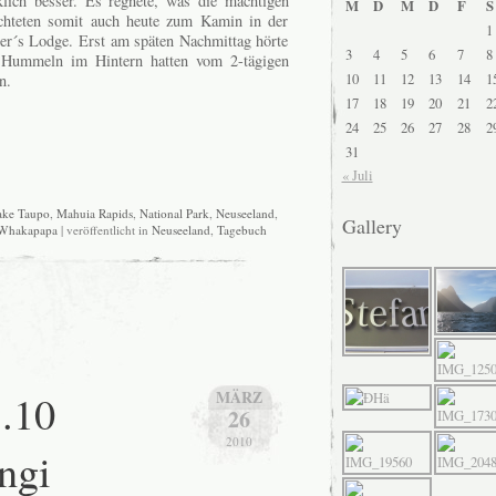
lich besser. Es regnete, was die mächtigen
M
D
M
D
F
S
chteten somit auch heute zum Kamin in der
1
ler´s Lodge. Erst am späten Nachmittag hörte
3
4
5
6
7
8
 Hummeln im Hintern hatten vom 2-tägigen
10
11
12
13
14
1
n.
17
18
19
20
21
2
24
25
26
27
28
2
31
« Juli
ake Taupo
,
Mahuia Rapids
,
National Park
,
Neuseeland
,
Gallery
Whakapapa
| veröffentlicht in
Neuseeland
,
Tagebuch
3.10
MÄRZ
26
2010
ngi