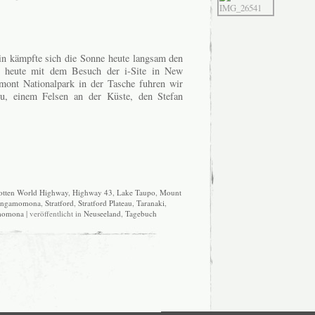
n kämpfte sich die Sonne heute langsam den
 heute mit dem Besuch der i-Site in New
ont Nationalpark in der Tasche fuhren wir
u, einem Felsen an der Küste, den Stefan
otten World Highway
,
Highway 43
,
Lake Taupo
,
Mount
angamomona
,
Stratford
,
Stratford Plateau
,
Taranaki
,
momona
| veröffentlicht in
Neuseeland
,
Tagebuch