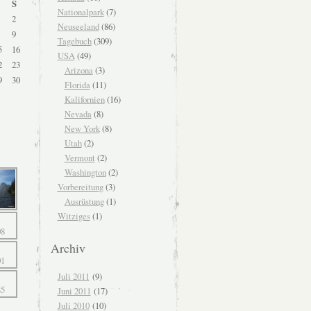
S
Nationalpark
(7)
2
Neuseeland
(86)
9
Tagebuch
(309)
5
16
USA
(49)
2
23
Arizona
(3)
9
30
Florida
(11)
Kalifornien
(16)
Nevada
(8)
New York
(8)
Utah
(2)
Vermont
(2)
Washington
(2)
Vorbereitung
(3)
Ausrüstung
(1)
Witziges
(1)
Archiv
Juli 2011
(9)
Juni 2011
(17)
Juli 2010
(10)