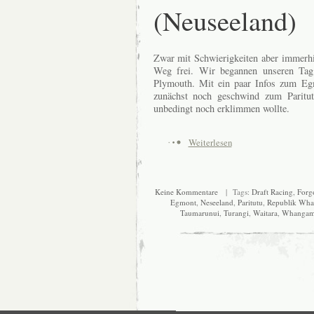
(Neuseeland)
Zwar mit Schwierigkeiten aber immerhi
Weg frei. Wir begannen unseren Tag
Plymouth. Mit ein paar Infos zum Egm
zunächst noch geschwind zum Paritut
unbedingt noch erklimmen wollte.
Weiterlesen
Keine Kommentare
| Tags:
Draft Racing
,
Forg
Egmont
,
Neseeland
,
Paritutu
,
Republik Wh
Taumarunui
,
Turangi
,
Waitara
,
Whanga