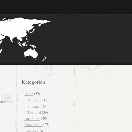
Kategorien
Asien
(57)
Malaysia
(13)
Singapur
(6)
Thailand
(39)
Australien
(79)
Cook Inseln
(27)
Kanada
(16)