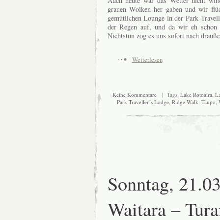
Auch heute war das Wetter nicht wirk
grauen Wolken her gaben und wir flü
gemütlichen Lounge in der Park Travel
der Regen auf, und da wir eh schon
Nichtstun zog es uns sofort nach drauße
Weiterlesen
Keine Kommentare
| Tags:
Lake Rotoaira
,
L
Park Traveller´s Lodge
,
Ridge Walk
,
Taupo
,
Sonntag, 21.0
Waitara – Tura