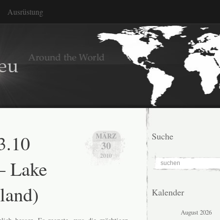
Ausrüstung
3.10
Suche
MÄRZ
30
2010
– Lake
land)
Kalender
August 2026