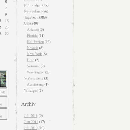
S
Nationalpark
(7)
2
Neuseeland
(86)
9
Tagebuch
(309)
5
16
USA
(49)
2
23
Arizona
(3)
9
30
Florida
(11)
Kalifornien
(16)
Nevada
(8)
New York
(8)
Utah
(2)
Vermont
(2)
Washington
(2)
Vorbereitung
(3)
Ausrüstung
(1)
Witziges
(1)
Archiv
Juli 2011
(9)
Juni 2011
(17)
Juli 2010
(10)