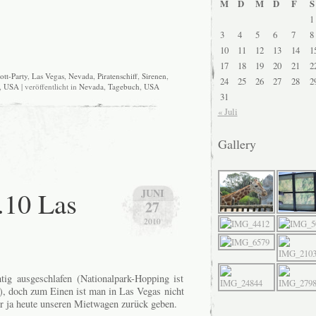
M
D
M
D
F
S
1
3
4
5
6
7
8
10
11
12
13
14
1
17
18
19
20
21
2
ott-Party
,
Las Vegas
,
Nevada
,
Piratenschiff
,
Sirenen
,
24
25
26
27
28
2
,
USA
| veröffentlicht in
Nevada
,
Tagebuch
,
USA
31
« Juli
Gallery
.10 Las
JUNI
27
2010
tig ausgeschlafen (Nationalpark-Hopping ist
), doch zum Einen ist man in Las Vegas nicht
 ja heute unseren Mietwagen zurück geben.