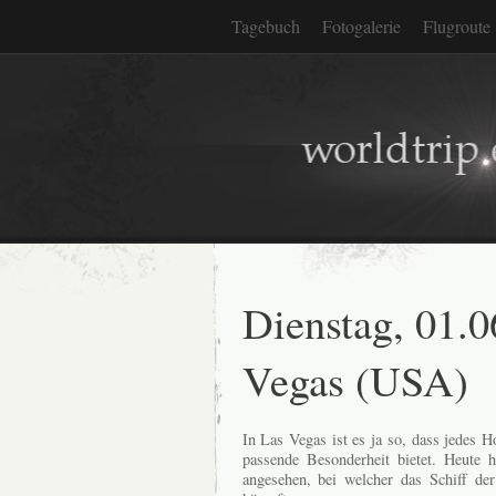
Tagebuch
Fotogalerie
Flugroute
Dienstag, 01.0
Vegas (USA)
In Las Vegas ist es ja so, dass jedes H
passende Besonderheit bietet. Heute 
angesehen, bei welcher das Schiff der