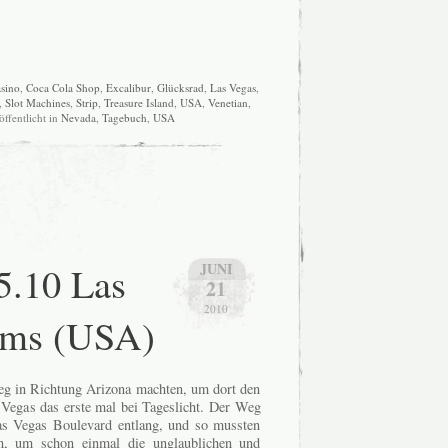
sino
,
Coca Cola Shop
,
Excalibur
,
Glücksrad
,
Las Vegas
,
,
Slot Machines
,
Strip
,
Treasure Island
,
USA
,
Venetian
,
öffentlicht in
Nevada
,
Tagebuch
,
USA
5.10 Las
JUNI
21
2010
ams (USA)
eg in Richtung Arizona machten, um dort den
Vegas das erste mal bei Tageslicht. Der Weg
s Vegas Boulevard entlang, und so mussten
n, um schon einmal die unglaublichen und