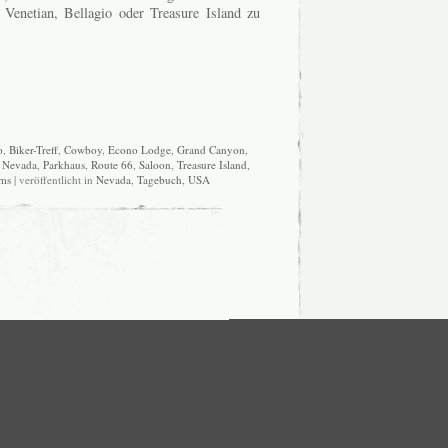
Venetian, Bellagio oder Treasure Island zu
o
,
Biker-Treff
,
Cowboy
,
Econo Lodge
,
Grand Canyon
,
,
Nevada
,
Parkhaus
,
Route 66
,
Saloon
,
Treasure Island
,
ams
| veröffentlicht in
Nevada
,
Tagebuch
,
USA