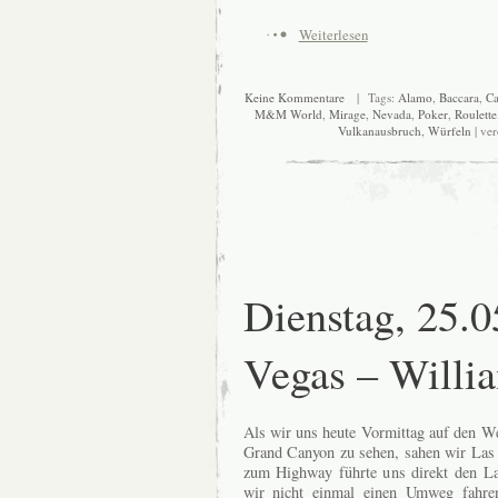
Weiterlesen
Keine Kommentare
| Tags:
Alamo
,
Baccara
,
Ca
M&M World
,
Mirage
,
Nevada
,
Poker
,
Roulette
Vulkanausbruch
,
Würfeln
| ver
Dienstag, 25.0
Vegas – Willi
Als wir uns heute Vormittag auf den W
Grand Canyon zu sehen, sahen wir Las 
zum Highway führte uns direkt den La
wir nicht einmal einen Umweg fahre