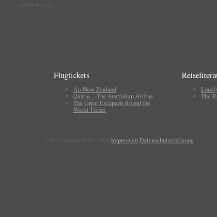
«Ältere Einträge
Flugtickets
Reiselitera
Air New Zealand
Lonel
Qantas – The Australian Airline
The R
The Great Escapade Round the
World Ticket
© worldtrip.eu 2010 - 2026
Impressum
Datenschutzerklärung